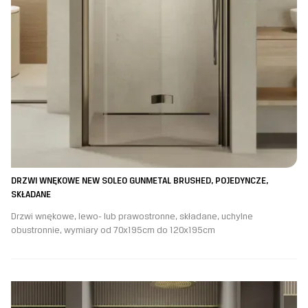
DRZWI WNĘKOWE NEW SOLEO GUNMETAL BRUSHED, POJEDYNCZE,
SKŁADANE
Drzwi wnękowe, lewo- lub prawostronne, składane, uchylne
obustronnie, wymiary od 70x195cm do 120x195cm