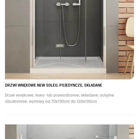
DRZWI WNĘKOWE NEW SOLEO, POJEDYNCZE, SKŁADANE
Drzwi wnękowe, lewo- lub prawostronne, składane, uchylne
obustronnie, wymiary od 70x195cm do 120x195cm