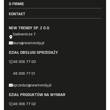
Strefa architekta
Porady i wsparcie
O FIRMIE
Parawany nawannowe
Strefa partnera
Referencje
Brodziki i odwodnienia
O firmie
KONTAKT
FAQ
Akcesoria i środki do pielęgnacji
Nagrody i wyróżnienia
Biuro
Kariera
Dział obslugi sprzedaży
NEW TRENDY SP. Z O.O.
Projekty UE
Dział Eksportu
Sadownicza 7
Dział Na Wymiar
biuro@newtrendy.pl
Obsługa projektów komercyjnych
Serwis
DZIAŁ OBSŁUGI SPRZEDAŻY
48 306 77 00
48 306 77 01
sprzedaz@newtrendy.pl
DZIAŁ PRODUKTÓW NA WYMIAR
48 306 77 02