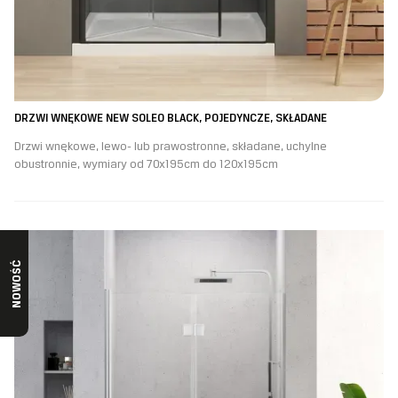
DRZWI WNĘKOWE NEW SOLEO BLACK, POJEDYNCZE, SKŁADANE
Drzwi wnękowe, lewo- lub prawostronne, składane, uchylne
obustronnie, wymiary od 70x195cm do 120x195cm
NOWOŚĆ