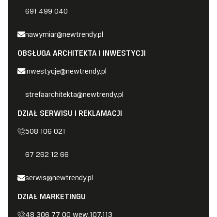
691 499 040
nawymiar@newtrendy.pl
OBSŁUGA ARCHITEKTA I INWESTYCJI
inwestycje@newtrendy.pl
strefaarchitekta@newtrendy.pl
DZIAŁ SERWISU I REKLAMACJI
508 106 021
67 262 12 66
serwis@newtrendy.pl
DZIAŁ MARKETINGU
48 306 77 00 wew.107,113