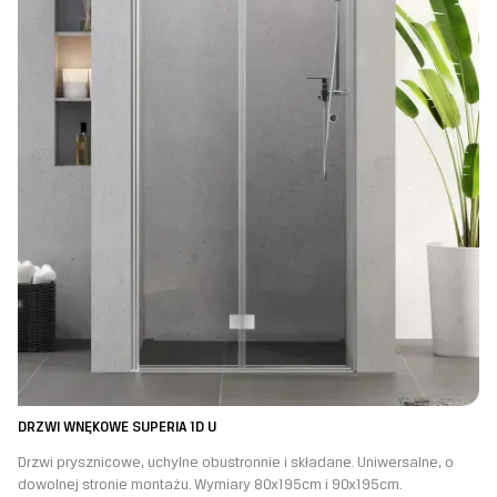
DRZWI WNĘKOWE SUPERIA 1D U
Drzwi prysznicowe, uchylne obustronnie i składane. Uniwersalne, o
dowolnej stronie montażu. Wymiary 80x195cm i 90x195cm.