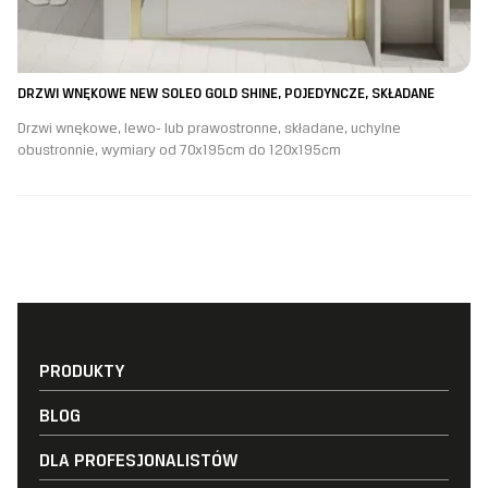
DRZWI WNĘKOWE NEW SOLEO GOLD SHINE, POJEDYNCZE, SKŁADANE
Drzwi wnękowe, lewo- lub prawostronne, składane, uchylne
obustronnie, wymiary od 70x195cm do 120x195cm
PRODUKTY
Na wymiar
BLOG
Drzwi wnękowe
Aktualności
Kabiny prysznicowe
DLA PROFESJONALISTÓW
Aranżacje / Inspiracje
Kabiny Walk-in