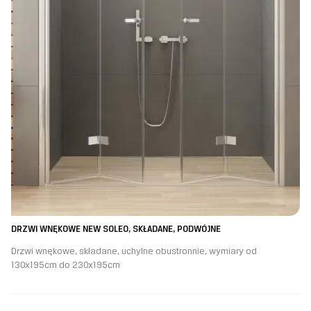
DRZWI WNĘKOWE NEW SOLEO, SKŁADANE, PODWÓJNE
Drzwi wnękowe, składane, uchylne obustronnie, wymiary od
130x195cm do 230x195cm