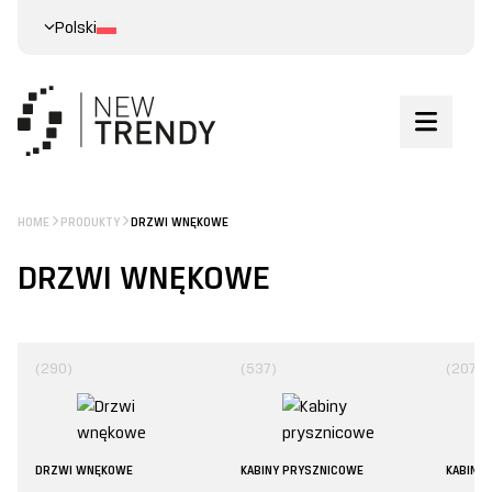
Polski
HOME
PRODUKTY
DRZWI WNĘKOWE
DRZWI WNĘKOWE
(290)
(537)
(207)
DRZWI WNĘKOWE
KABINY PRYSZNICOWE
KABINY 