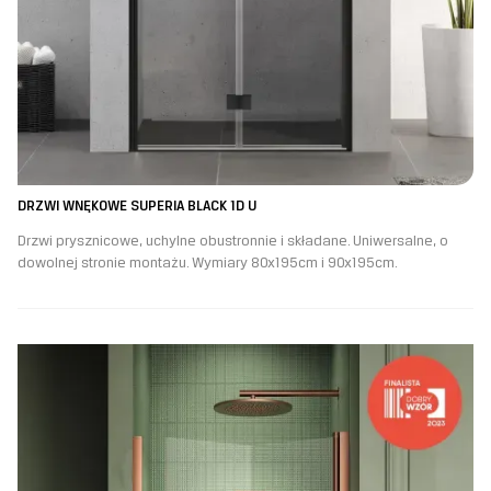
DRZWI WNĘKOWE SUPERIA BLACK 1D U
Drzwi prysznicowe, uchylne obustronnie i składane. Uniwersalne, o
dowolnej stronie montażu. Wymiary 80x195cm i 90x195cm.