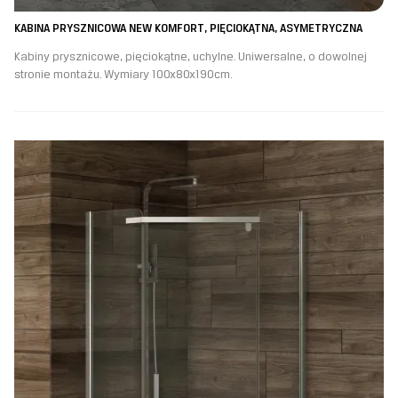
KABINA PRYSZNICOWA NEW KOMFORT, PIĘCIOKĄTNA, ASYMETRYCZNA
Kabiny prysznicowe, pięciokątne, uchylne. Uniwersalne, o dowolnej
stronie montażu. Wymiary 100x80x190cm.