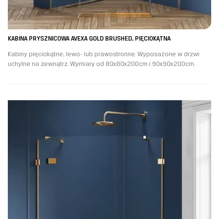
KABINA PRYSZNICOWA AVEXA GOLD BRUSHED, PIĘCIOKĄTNA
Kabiny pięciokątne, lewo- lub prawostronne. Wyposażone w drzwi
uchylne na zewnątrz. Wymiary od 80x80x200cm i 90x90x200cm.