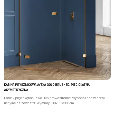
KABINA PRYSZNICOWA AVEXA GOLD BRUSHED, PIĘCIOKĄTNA,
ASYMETRYCZNA
Kabiny pięciokątne, lewo- lub prawostronne. Wyposażone w drzwi
uchylne na zewnątrz. Wymiary 100x80x200cm.