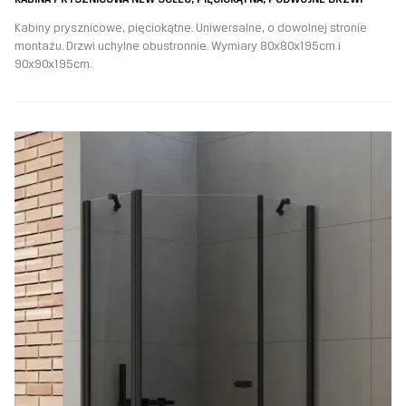
Kabiny prysznicowe, pięciokątne. Uniwersalne, o dowolnej stronie
montażu. Drzwi uchylne obustronnie. Wymiary 80x80x195cm i
90x90x195cm.