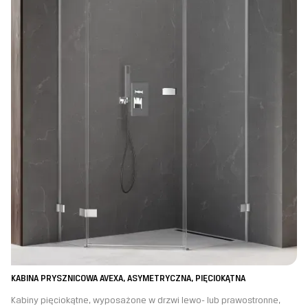
KABINA PRYSZNICOWA AVEXA, ASYMETRYCZNA, PIĘCIOKĄTNA
Kabiny pięciokątne, wyposażone w drzwi lewo- lub prawostronne,