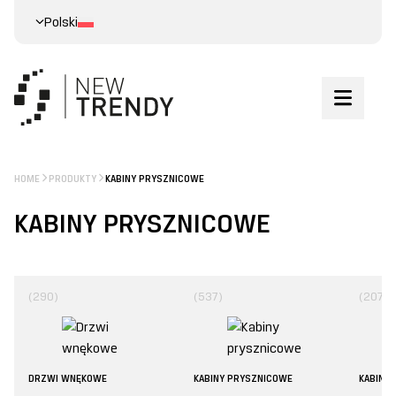
Polski
HOME
PRODUKTY
KABINY PRYSZNICOWE
KABINY PRYSZNICOWE
(290)
(537)
(207)
DRZWI WNĘKOWE
KABINY PRYSZNICOWE
KABINY 