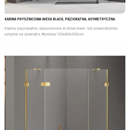
KABINA PRYSZNICOWA AVEXA BLACK, PIĘCIOKĄTNA, ASYMETRYCZNA
Kabiny pięciokątne, wyposażone w drzwi lewo- lub prawostronne,
uchylne na zewnątrz. Wymiary 120x80x200cm.