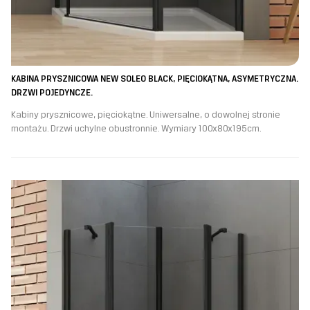
KABINA PRYSZNICOWA NEW SOLEO BLACK, PIĘCIOKĄTNA, ASYMETRYCZNA.
DRZWI POJEDYNCZE.
Kabiny prysznicowe, pięciokątne. Uniwersalne, o dowolnej stronie
montażu. Drzwi uchylne obustronnie. Wymiary 100x80x195cm.