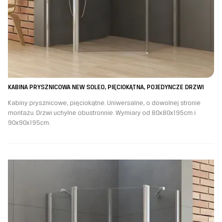
KABINA PRYSZNICOWA NEW SOLEO, PIĘCIOKĄTNA, POJEDYNCZE DRZWI
Kabiny prysznicowe, pięciokątne. Uniwersalne, o dowolnej stronie
montażu. Drzwi uchylne obustronnie. Wymiary od 80x80x195cm i
90x90x195cm.