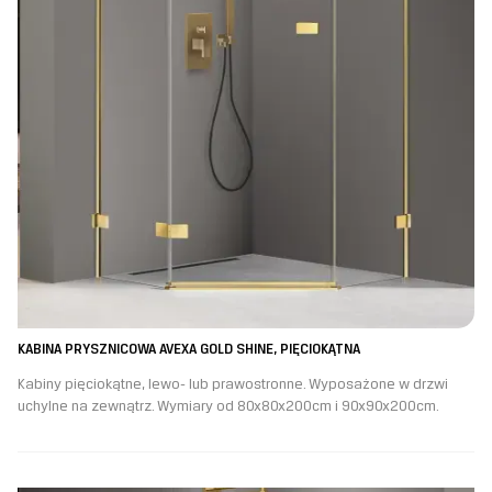
KABINA PRYSZNICOWA AVEXA GOLD SHINE, PIĘCIOKĄTNA
Kabiny pięciokątne, lewo- lub prawostronne. Wyposażone w drzwi
uchylne na zewnątrz. Wymiary od 80x80x200cm i 90x90x200cm.