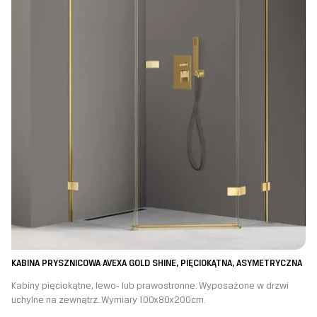
KABINA PRYSZNICOWA AVEXA GOLD SHINE, PIĘCIOKĄTNA, ASYMETRYCZNA
Kabiny pięciokątne, lewo- lub prawostronne. Wyposażone w drzwi
uchylne na zewnątrz. Wymiary 100x80x200cm.