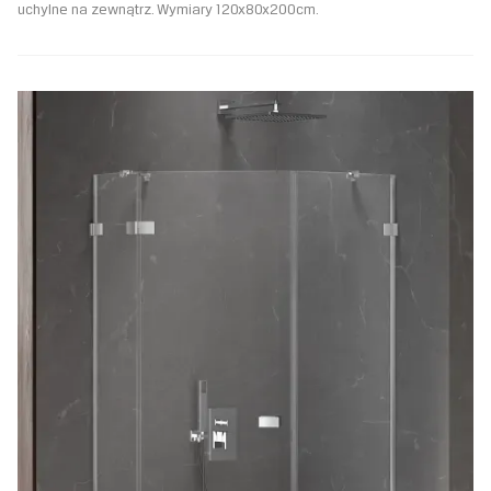
uchylne na zewnątrz. Wymiary 120x80x200cm.