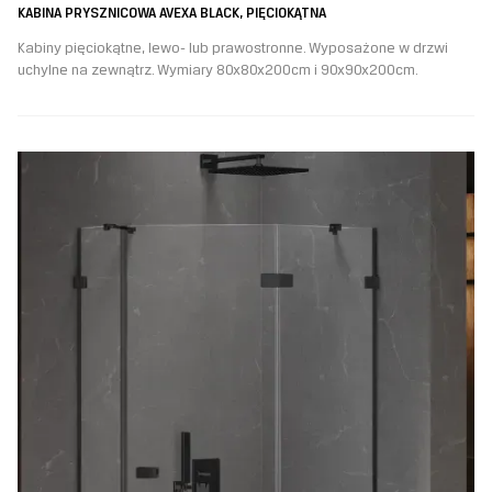
KABINA PRYSZNICOWA AVEXA BLACK, PIĘCIOKĄTNA
Kabiny pięciokątne, lewo- lub prawostronne. Wyposażone w drzwi
uchylne na zewnątrz. Wymiary 80x80x200cm i 90x90x200cm.