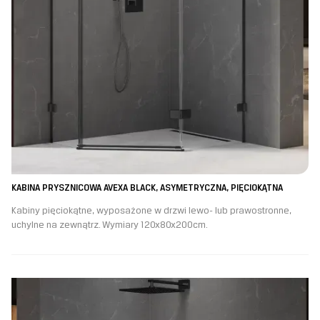
KABINA PRYSZNICOWA AVEXA BLACK, ASYMETRYCZNA, PIĘCIOKĄTNA
Kabiny pięciokątne, wyposażone w drzwi lewo- lub prawostronne,
uchylne na zewnątrz. Wymiary 120x80x200cm.