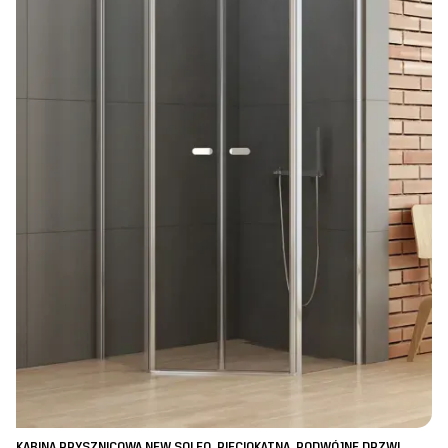
KABINA PRYSZNICOWA NEW SOLEO, PIĘCIOKĄTNA, PODWÓJNE DRZWI