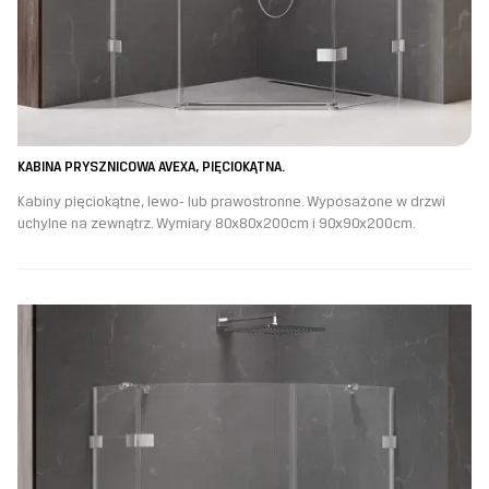
KABINA PRYSZNICOWA AVEXA, PIĘCIOKĄTNA.
Kabiny pięciokątne, lewo- lub prawostronne. Wyposażone w drzwi
uchylne na zewnątrz. Wymiary 80x80x200cm i 90x90x200cm.