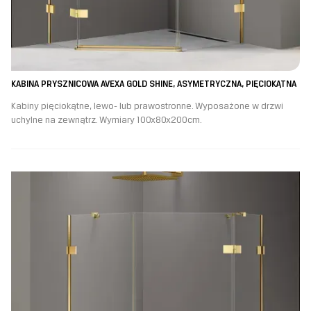
KABINA PRYSZNICOWA AVEXA GOLD SHINE, ASYMETRYCZNA, PIĘCIOKĄTNA
Kabiny pięciokątne, lewo- lub prawostronne. Wyposażone w drzwi
uchylne na zewnątrz. Wymiary 100x80x200cm.