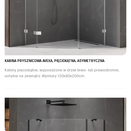
KABINA PRYSZNICOWA AVEXA, PIĘCIOKĄTNA, ASYMETRYCZNA
Kabiny pięciokątne, wyposażone w drzwi lewo- lub prawostronne,
uchylne na zewnątrz. Wymiary 120x80x200cm.