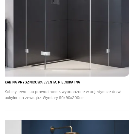
KABINA PRYSZNICOWA EVENTA, PIĘCIOKĄTNA
Kabiny lewo- lub prawostronne, wyposażone w pojedyncze drzwi,
uchylne na zewnątrz. Wymiary 90x90x200cm.